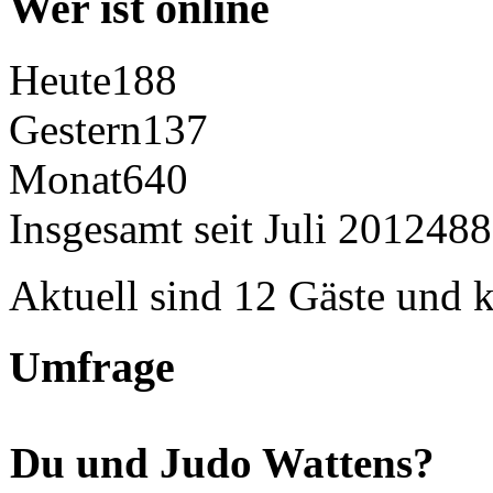
Wer ist online
Heute
188
Gestern
137
Monat
640
Insgesamt seit Juli 2012
488
Aktuell sind 12 Gäste und k
Umfrage
Du und Judo Wattens?