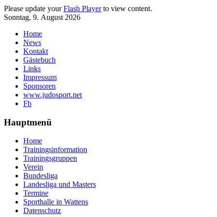
Please update your
Flash Player
to view content.
Sonntag, 9. August 2026
Home
News
Kontakt
Gästebuch
Links
Impressum
Sponsoren
www.judosport.net
Fb
Hauptmenü
Home
Trainingsinformation
Trainingsgruppen
Verein
Bundesliga
Landesliga und Masters
Termine
Sporthalle in Wattens
Datenschutz