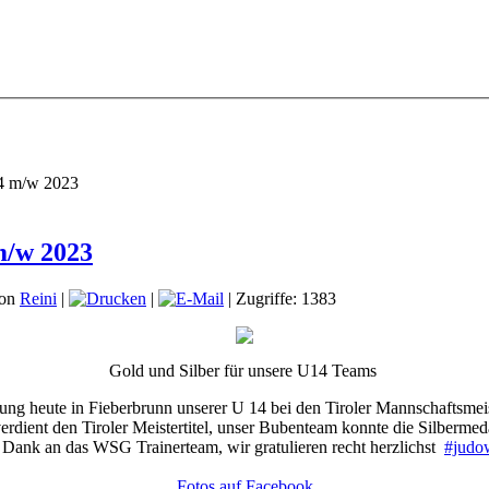
14 m/w 2023
m/w 2023
von
Reini
|
|
| Zugriffe: 1383
Gold und Silber für unsere U14 Teams
tung heute in Fieberbrunn unserer U 14 bei den Tiroler Mannschaftsmeis
dient den Tiroler Meistertitel, unser Bubenteam konnte die Silbermeda
 Dank an das WSG Trainerteam, wir gratulieren recht herzlichst
#judo
Fotos auf Facebook