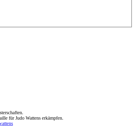
terschaften.
ille für Judo Wattens erkämpfen.
wattens