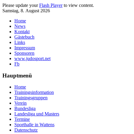
Please update your
Flash Player
to view content.
Samstag, 8. August 2026
Home
News
Kontakt
Gästebuch
Links
Impressum
Sponsoren
www.judosport.net
Fb
Hauptmenü
Home
Trainingsinformation
Trainingsgruppen
Verein
Bundesliga
Landesliga und Masters
Termine
Sporthalle in Wattens
Datenschutz