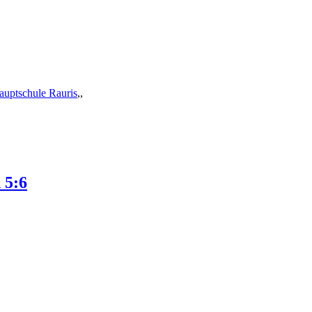
auptschule Rauris
,,
 5:6