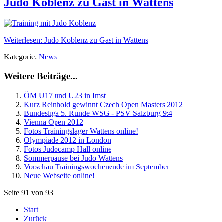
Judo Koblenz zu Gast in Wattens
Weiterlesen: Judo Koblenz zu Gast in Wattens
Kategorie:
News
Weitere Beiträge...
ÖM U17 und U23 in Imst
Kurz Reinhold gewinnt Czech Open Masters 2012
Bundesliga 5. Runde WSG - PSV Salzburg 9:4
Vienna Open 2012
Fotos Trainingslager Wattens online!
Olympiade 2012 in London
Fotos Judocamp Hall online
Sommerpause bei Judo Wattens
Vorschau Trainingswochenende im September
Neue Webseite online!
Seite 91 von 93
Start
Zurück