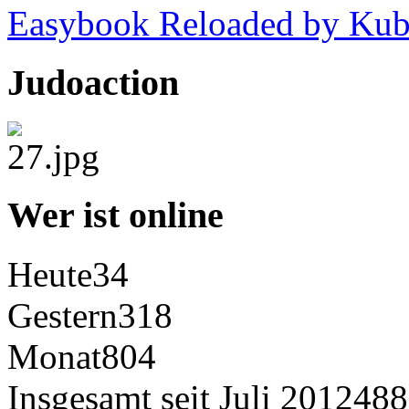
Easybook Reloaded by Kub
Judoaction
Wer ist online
Heute
34
Gestern
318
Monat
804
Insgesamt seit Juli 2012
488